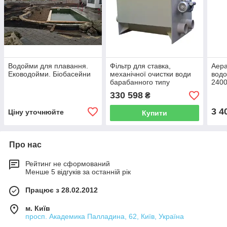
Водойми для плавання.
Фільтр для ставка,
Аера
Еководойми. Біобасейни
механічної очистки води
водо
барабанного типу
2400
ProfiDrum Eco 55/40 для
330 598
₴
риб Кой та УЗВ
3 4
Ціну уточнюйте
Купити
Про нас
Рейтинг не сформований
Менше 5 відгуків за останній рік
Працює з 28.02.2012
м. Київ
просп. Академика Палладина, 62, Київ, Україна