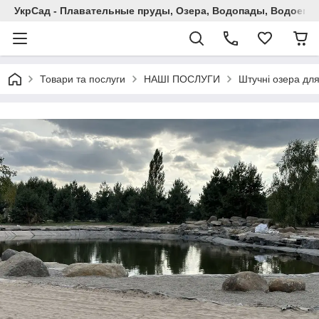
УкрСад - Плавательные пруды, Озера, Водопады, Водоемы
Товари та послуги
НАШІ ПОСЛУГИ
Штучні озера дл