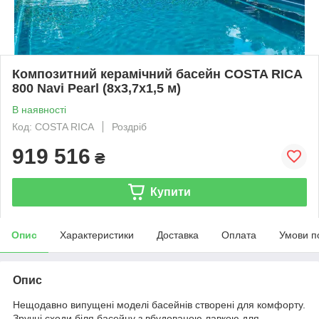
Композитний керамічний басейн COSTA RICA
800 Navi Pearl (8х3,7х1,5 м)
В наявності
Код: COSTA RICA
Роздріб
919 516
₴
Купити
Опис
Характеристики
Доставка
Оплата
Умови п
Опис
Нещодавно випущені моделі басейнів створені для комфорту.
Зручні сходи біля басейну з вбудованою лавкою для