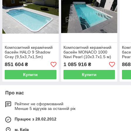
Композитний керамічний
Композитний керамічний
Комп
басейн HALO 9 Shadow
басейн MONACO 1000
бас
Gray (9,5x3,7x1,5m)
Navi Pearl (10х3.7х1.5 м)
Pear
851 604
1 085 916
868
₴
₴
Купити
Купити
Про нас
Рейтинг не сформований
Менше 5 відгуків за останній рік
Працює з 28.02.2012
м. Київ