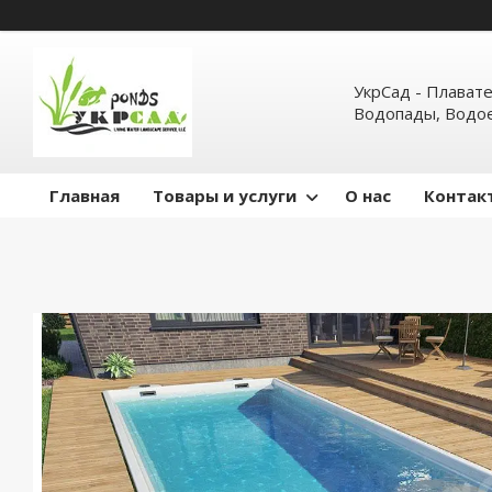
УкрСад - Плават
Водопады, Водо
Главная
Товары и услуги
О нас
Контак