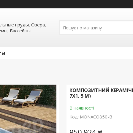
ельные пруды, Озера,
емы, Бассейны
ты
КОМПОЗИТНИЙ КЕРАМІЧНИ
7Х1, 5 М)
В наявності
Код:
MONACO850-B
950 924 ₴