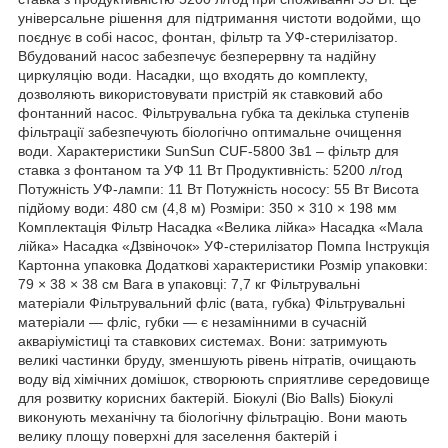
універсальне рішення для підтримання чистоти водойми, що
поєднує в собі насос, фонтан, фільтр та УФ-стерилізатор.
Вбудований насос забезпечує безперервну та надійну
циркуляцію води. Насадки, що входять до комплекту,
дозволяють використовувати пристрій як ставковий або
фонтанний насос. Фільтрувальна губка та декілька ступенів
фільтрації забезпечують біологічно оптимальне очищення
води. Характеристики SunSun CUF-5800 3в1 – фільтр для
ставка з фонтаном та УФ 11 Вт Продуктивність: 5200 л/год
Потужність УФ-лампи: 11 Вт Потужність нососу: 55 Вт Висота
підйому води: 480 см (4,8 м) Розміри: 350 × 310 × 198 мм
Комплектація Фільтр Насадка «Велика лійка» Насадка «Мала
лійка» Насадка «Дзвіночок» УФ-стерилізатор Помпа Інструкція
Картонна упаковка Додаткові характеристики Розмір упаковки:
79 × 38 × 38 см Вага в упаковці: 7,7 кг Фільтрувальні
матеріали Фільтрувальний фліс (вата, губка) Фільтрувальні
матеріали — фліс, губки — є незамінними в сучасній
акваріумістиці та ставкових системах. Вони: затримують
великі частинки бруду, зменшують рівень нітратів, очищають
воду від хімічних домішок, створюють сприятливе середовище
для розвитку корисних бактерій. Біокулі (Bio Balls) Біокулі
виконують механічну та біологічну фільтрацію. Вони мають
велику площу поверхні для заселення бактерій і