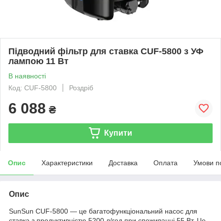
Підводний фільтр для ставка CUF-5800 з УФ
лампою 11 Вт
В наявності
Код: CUF-5800
Роздріб
6 088
₴
Купити
Опис
Характеристики
Доставка
Оплата
Умови п
Опис
SunSun CUF-5800 — це багатофункціональний насос для
ставка з продуктивністю 5200 л/год при споживанні 55 Вт. Це