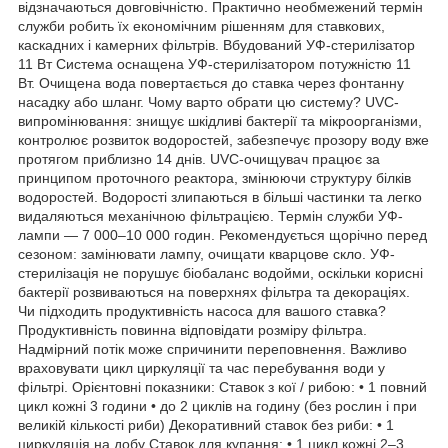
відзначаються довговічністю. Практично необмежений термін
служби робить їх економічним рішенням для ставкових,
каскадних і камерних фільтрів. Вбудований УФ-стерилізатор
11 Вт Система оснащена УФ-стерилізатором потужністю 11
Вт. Очищена вода повертається до ставка через фонтанну
насадку або шланг. Чому варто обрати цю систему? UVC-
випромінювання: знищує шкідливі бактерії та мікроорганізми,
контролює розвиток водоростей, забезпечує прозору воду вже
протягом приблизно 14 днів. UVC-очищувач працює за
принципом проточного реактора, змінюючи структуру білків
водоростей. Водорості злипаються в більші частинки та легко
видаляються механічною фільтрацією. Термін служби УФ-
лампи — 7 000–10 000 годин. Рекомендується щорічно перед
сезоном: замінювати лампу, очищати кварцове скло. УФ-
стерилізація не порушує біобаланс водойми, оскільки корисні
бактерії розвиваються на поверхнях фільтра та декораціях.
Чи підходить продуктивність насоса для вашого ставка?
Продуктивність повинна відповідати розміру фільтра.
Надмірний потік може спричинити переповнення. Важливо
враховувати цикл циркуляції та час перебування води у
фільтрі. Орієнтовні показники: Ставок з кої / рибою: • 1 повний
цикл кожні 3 години • до 2 циклів на годину (без рослин і при
великій кількості риби) Декоративний ставок без риби: • 1
циркуляція на добу Ставок для купання: • 1 цикл кожні 2–3