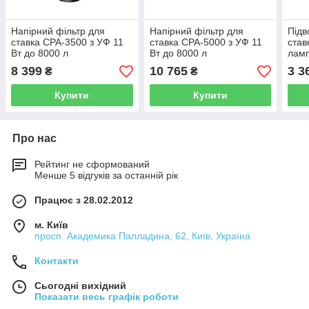
Напірний фільтр для
Напірний фільтр для
Підв
ставка CPA-3500 з УФ 11
ставка CPA-5000 з УФ 11
став
Вт до 8000 л
Вт до 8000 л
ламп
8 399
10 765
3 3
₴
₴
Купити
Купити
Про нас
Рейтинг не сформований
Менше 5 відгуків за останній рік
Працює з 28.02.2012
м. Київ
просп. Академика Палладина, 62, Київ, Україна
Контакти
Сьогодні вихідний
Показати весь графік роботи