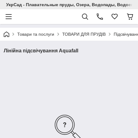
УкрСад - Плавательные пруды, Озера, Водопады, Водоемы
Товари та послуги
ТОВАРИ ДЛЯ ПРУДІВ
Підсвічуван
Лінійна підсвічування Aquafall