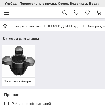
УкрСад - Плавательные пруды, Озера, Водопады, Водоемы
Товари та послуги
ТОВАРИ ДЛЯ ПРУДІВ
Скімери для
Скімери для ставка
Плаваючі скімери
Про нас
Рейтинг не сформований